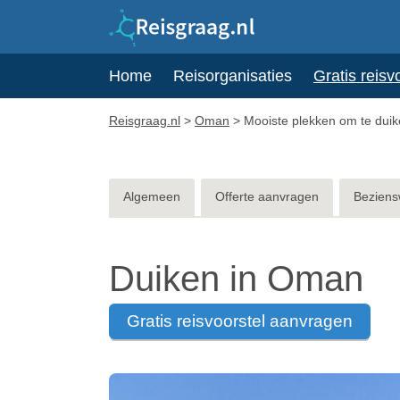
Home
Reisorganisaties
Gratis reisv
Reisgraag.nl
>
Oman
>
Mooiste plekken om te dui
Algemeen
Offerte aanvragen
Beziens
Duiken in Oman
gratis reisvoorstel aanvragen