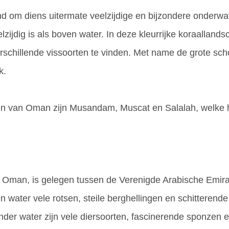
nd om diens uitermate veelzijdige en bijzondere onderw
zijdig is als boven water. In deze kleurrijke koraallan
erschillende vissoorten te vinden. Met name de grote sc
k.
n van Oman zijn Musandam, Muscat en Salalah, welke h
n Oman, is gelegen tussen de Verenigde Arabische Emir
en water vele rotsen, steile berghellingen en schitterend
nder water zijn vele diersoorten, fascinerende sponzen 