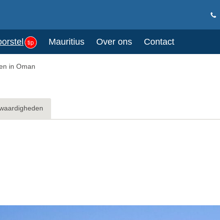
oorstel
Mauritius
Over ons
Contact
tip
ken in Oman
waardigheden