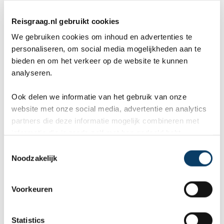
Zij zorgde ervoor dat er in 1881 een spoorlijn
Reisgraag.nl gebruikt cookies
naast de Grand Trunk Road kwam. Deze
We gebruiken cookies om inhoud en advertenties te
spoorlijn werd de North-Western Railway
personaliseren, om social media mogelijkheden aan te
bieden en om het verkeer op de website te kunnen
genoemd. De spoorlijn zorgt ervoor dat
analyseren.
Gujranwala verbonden blijft met andere steden in
Ook delen we informatie van het gebruik van onze
de provincie Punjab. De Britten hebben over het
website met onze social media, advertentie en analytics
rijk geregeerd totdat Pakistan in 1947
partners die deze informatie mogelijk combineren met
informatie die je reeds zelf met hen gedeeld hebt.
onafhankelijk werd. De niet-moslims gingen weg
C
uit de stad om in India te gaan wonen. De
Noodzakelijk
o
n
moslims kwamen juist vanuit India naar
s
Voorkeuren
Gujranwala toe om er te komen wonen. Door
e
n
deze onafhankelijkheid ontwikkelde Gujranwala
t
Statistics