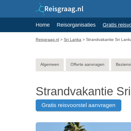
Home
Reisorganisaties
Gratis reisv
Reisgraag.nl
>
Sri Lanka
>
Strandvakantie Sri Lank
Algemeen
Offerte aanvragen
Beziens
Strandvakantie Sr
gratis reisvoorstel aanvragen