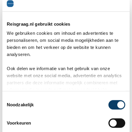
M van Mihintale
Mihintale is een van de belangrijkste
Reisgraag.nl gebruikt cookies
boeddhistische bedevaartsplaatsen van Sri
We gebruiken cookies om inhoud en advertenties te
Lanka. Mihintale ligt zo`n 11 km ten noordoosten
personaliseren, om social media mogelijkheden aan te
bieden en om het verkeer op de website te kunnen
van
Anuradhapura
.
analyseren.
Ook delen we informatie van het gebruik van onze
N van Negombo
website met onze social media, advertentie en analytics
partners die deze informatie mogelijk combineren met
Negombo
is een vissersdorp ten noorden van
informatie die je reeds zelf met hen gedeeld hebt.
C
Colombo
. Veel toeristen komen hier aan het
Noodzakelijk
o
begin of eind van hun rondreis om uit te rusten op
n
s
Voorkeuren
een van de stranden.
e