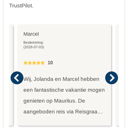
TrustPilot.
Marcel
Fr
Bestemming:
Bes
(2026-07-03)
(20
10
Wij, Jolanda en Marcel hebben
Wa
een fantastische vakantie mogen
va
genieten op Mauritus. De
To
ier
aangeboden reis via Reisgraag
be
is prima uitgebalanceerd om alle
to