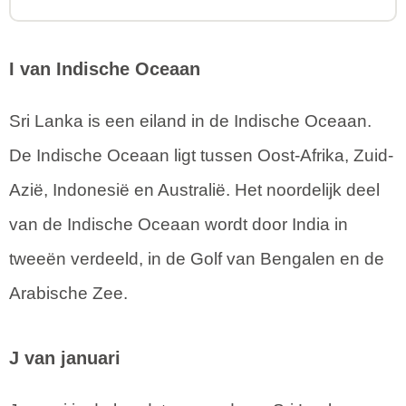
mooie dingen van het eiland te
re
kunnen ontdekken...
te
I van Indische Oceaan
Sri Lanka is een eiland in de Indische Oceaan.
De Indische Oceaan ligt tussen Oost-Afrika, Zuid-
Azië, Indonesië en Australië. Het noordelijk deel
van de Indische Oceaan wordt door India in
tweeën verdeeld, in de Golf van Bengalen en de
Arabische Zee.
J van januari