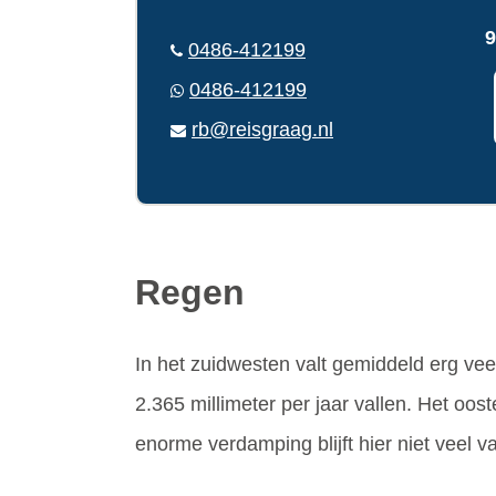
9
0486-412199
0486-412199
rb@reisgraag.nl
Regen
In het zuidwesten valt gemiddeld erg veel
2.365 millimeter per jaar vallen. Het oost
enorme verdamping blijft hier niet veel v