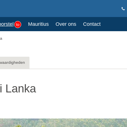
oorstel
Mauritius
Over ons
Contact
tip
ka
waardigheden
ri Lanka