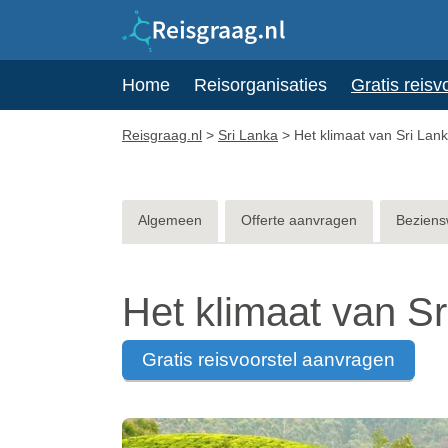
Home
Reisorganisaties
Gratis reisv
Reisgraag.nl
>
Sri Lanka
>
Het klimaat van Sri Lan
Algemeen
Offerte aanvragen
Beziens
Het klimaat van S
gratis reisvoorstel aanvragen