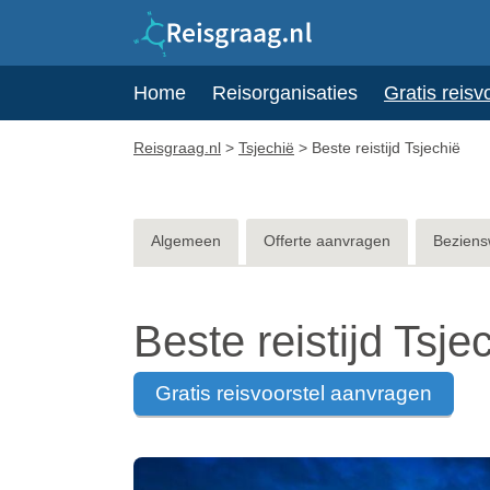
Home
Reisorganisaties
Gratis reisv
Reisgraag.nl
>
Tsjechië
>
Beste reistijd Tsjechië
Algemeen
Offerte aanvragen
Beziens
Beste reistijd Tsje
gratis reisvoorstel aanvragen