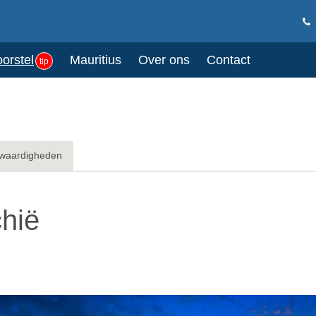
oorstel
Mauritius
Over ons
Contact
tip
waardigheden
chië