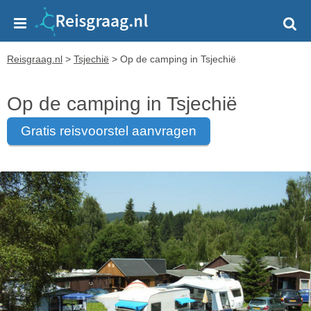
Reisgraag.nl
>
Tsjechië
>
Op de camping in Tsjechië
Op de camping in Tsjechië
gratis reisvoorstel aanvragen