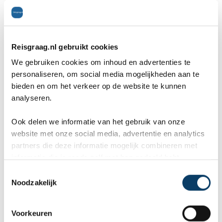
Gratis reisvoorstel
* = verplicht.
Privacy beleid
is van toepassing
Reisgraag.nl gebruikt cookies
We gebruiken cookies om inhoud en advertenties te
personaliseren, om social media mogelijkheden aan te
bieden en om het verkeer op de website te kunnen
Geef als eerste een cijfer voor dit artikel
analyseren.
0,0
Ook delen we informatie van het gebruik van onze
website met onze social media, advertentie en analytics
partners die deze informatie mogelijk combineren met
Deel dit artikel
informatie die je reeds zelf met hen gedeeld hebt.
C
Noodzakelijk
o
n
s
Voorkeuren
e