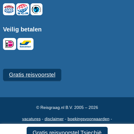
Veilig betalen
Gratis reisvoorstel
© Reisgraag.nl B.V. 2005 – 2026
vacatures
disclaimer
boekingsvoorwaarden
veelgestelde vragen
over ons
maak een afspraak
contact
Gratis reisvoorstel Tsjechië