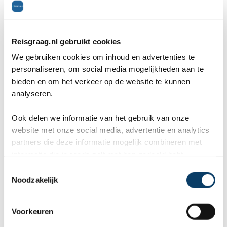
TrustPilot.
Reisgraag.nl gebruikt cookies
Marcel
Fr
We gebruiken cookies om inhoud en advertenties te
personaliseren, om social media mogelijkheden aan te
Bestemming:
Bes
(2026-07-03)
(20
bieden en om het verkeer op de website te kunnen
analyseren.
10
Ook delen we informatie van het gebruik van onze
website met onze social media, advertentie en analytics
Wij, Jolanda en Marcel hebben
Wa
partners die deze informatie mogelijk combineren met
informatie die je reeds zelf met hen gedeeld hebt.
een fantastische vakantie mogen
va
C
genieten op Mauritus. De
To
Noodzakelijk
o
ier
aangeboden reis via Reisgraag
be
n
s
Voorkeuren
is prima uitgebalanceerd om alle
to
e