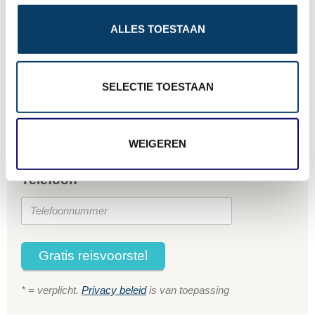
Uw gegevens
o
ALLES TOESTAAN
n
Naam *
SELECTIE TOESTAAN
E-mailadres *
WEIGEREN
Telefoon *
Gratis reisvoorstel
* = verplicht.
Privacy beleid
is van toepassing