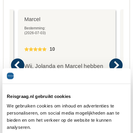
Marcel
Fr
Bestemming:
Bes
(2026-07-03)
(20
10
Wij, Jolanda en Marcel hebben
Wa
een fantastische vakantie mogen
va
genieten op Mauritus. De
To
Reisgraag.nl gebruikt cookies
ier
aangeboden reis via Reisgraag
be
We gebruiken cookies om inhoud en advertenties te
is prima uitgebalanceerd om alle
to
personaliseren, om social media mogelijkheden aan te
bieden en om het verkeer op de website te kunnen
mooie dingen van het eiland te
re
analyseren.