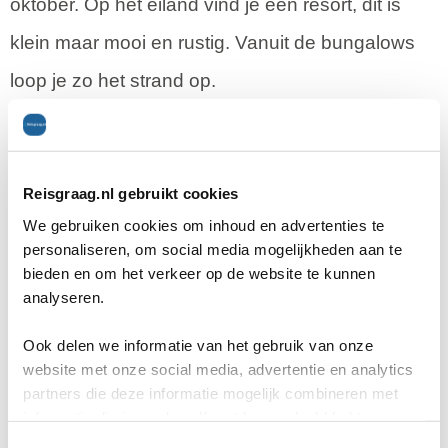
oktober. Op het eiland vind je één resort, dit is
klein maar mooi en rustig. Vanuit de bungalows
loop je zo het strand op.
Reisgraag.nl gebruikt cookies
Offerteformulier
We gebruiken cookies om inhoud en advertenties te
personaliseren, om social media mogelijkheden aan te
bieden en om het verkeer op de website te kunnen
Vertel ons uw vakantie wensen. Onze
analyseren.
reisexperts maken gratis en vrijblijvend een
reisvoorstel op maat.
Ook delen we informatie van het gebruik van onze
website met onze social media, advertentie en analytics
ANVR, SGR, Calamiteitenfonds
partners die deze informatie mogelijk combineren met
informatie die je reeds zelf met hen gedeeld hebt.
9,8 in 569 klantenreviews
C