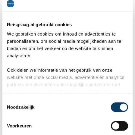
0486-412199
Reisgraag.nl gebruikt cookies
0486-412199
We gebruiken cookies om inhoud en advertenties te
personaliseren, om social media mogelijkheden aan te
rb@reisgraag.nl
bieden en om het verkeer op de website te kunnen
analyseren.
Ook delen we informatie van het gebruik van onze
Aangesloten bij
website met onze social media, advertentie en analytics
partners die deze informatie mogelijk combineren met
informatie die je reeds zelf met hen gedeeld hebt.
C
Noodzakelijk
o
n
9,8 in 569 reviews
s
Voorkeuren
e