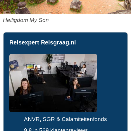
Heiligdom My Son
Reisexpert Reisgraag.nl
ANVR, SGR & Calamiteitenfonds
9,8 in 569 klantenreviews