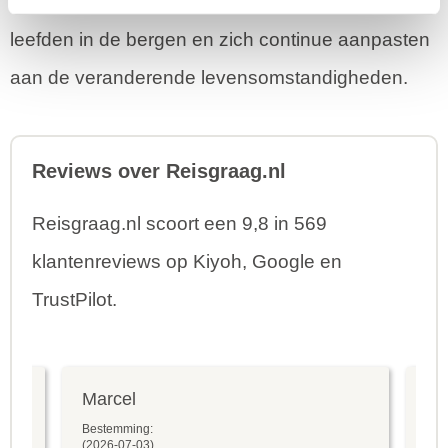
bewijs te vinden van jagers en verzamelaars, die
leefden in de bergen en zich continue aanpasten
aan de veranderende levensomstandigheden.
Reviews over Reisgraag.nl
Reisgraag.nl scoort een 9,8 in 569
klantenreviews op Kiyoh, Google en
TrustPilot.
Marcel
Fr
Bestemming:
Bes
(2026-07-03)
(20