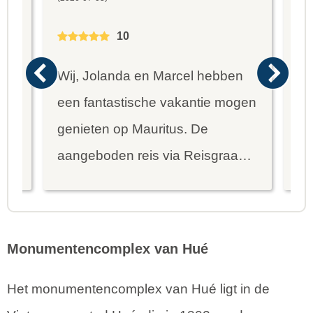
10
Wij, Jolanda en Marcel hebben
Wa
een fantastische vakantie mogen
va
genieten op Mauritus. De
To
ier
aangeboden reis via Reisgraag
be
is prima uitgebalanceerd om alle
to
mooie dingen van het eiland te
re
kunnen ontdekken...
te
Monumentencomplex van Hué
Het monumentencomplex van Hué ligt in de