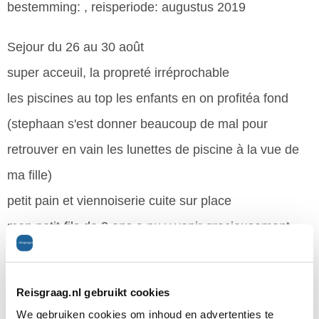
bestemming: , reisperiode: augustus 2019
Sejour du 26 au 30 août
super acceuil, la propreté irréprochable
les piscines au top les enfants en on profitéa fond
(stephaan s'est donner beaucoup de mal pour
retrouver en vain les lunettes de piscine à la vue de
ma fille)
petit pain et viennoiserie cuite sur place
mon petit-fils de 3 ans a pu y venir gracieusement
fanchement suis sure d'y retourner pour voir le
camping a la fin des travaux qui ne nous ont pas
Reisgraag.nl gebruikt cookies
déranger du tout
We gebruiken cookies om inhoud en advertenties te