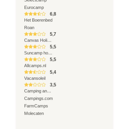
Eurocamp
6,8
Het Boerenbed
Roan
5,7
Canvas Holidays
5,5
Suncamp holidays
5,5
Allcamps.nl
5,4
Vacansoleil
3,5
Camping and Co
Campings.com
FarmCamps
Molecaten