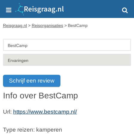
Reisgraag.nl
>
Reisorganisaties
>
BestCamp
BestCamp
Ervaringen
Schrijf een review
Info over BestCamp
Url:
https://www.bestcamp.nl/
Type reizen: kamperen