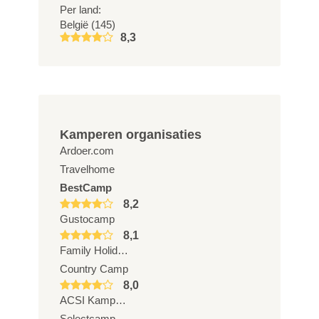
Per land:
België (145)
8,3
Kamperen organisaties
Ardoer.com
Travelhome
BestCamp
8,2
Gustocamp
8,1
Family Holidays
Country Camp
8,0
ACSI Kampeerreizen
Selectcamp