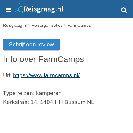
Reisgraag.nl
>
Reisorganisaties
>
FarmCamps
Schrijf een review
Info over FarmCamps
Url:
https://www.farmcamps.nl/
Type reizen: kamperen
Kerkstraat 14
,
1404 HH
Bussum
NL