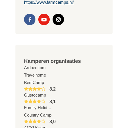
https://www.farmcamps.nl/
Kamperen organisaties
Ardoer.com
Travelhome
BestCamp
8,2
Gustocamp
8,1
Family Holidays
Country Camp
8,0
ACSI Kampeerreizen