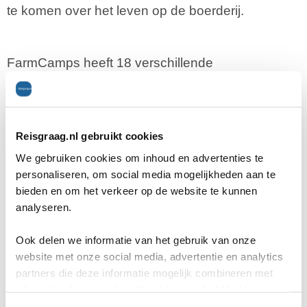
te komen over het leven op de boerderij.
FarmCamps heeft 18 verschillende
boerderijcampings in alle provincies van
Nederland. FarmCamps is opgericht om meer
Reisgraag.nl gebruikt cookies
binding te krijgen met de boerderij. In Nederland
We gebruiken cookies om inhoud en advertenties te
is daar steeds minder sprake van, terwijl het wel
personaliseren, om social media mogelijkheden aan te
bieden en om het verkeer op de website te kunnen
belangrijk is om hier kennis over te hebben. Zeker
analyseren.
kinderen weten nog maar weinig van het
Ook delen we informatie van het gebruik van onze
platteland en het boerenbedrijf. Wil je met een
website met onze social media, advertentie en analytics
grote groep een boerderij bezoeken? Dat is ook
partners die deze informatie mogelijk combineren met
informatie die je reeds zelf met hen gedeeld hebt.
mogelijk. Je kunt FarmCamps bereiken via mail