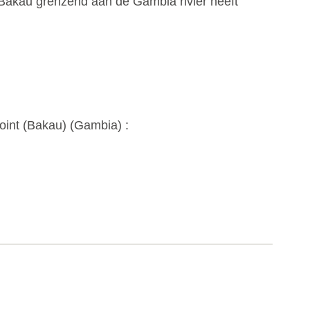
 Bakau grenzend aan de Gambia rivier heeft
oint (Bakau) (
Gambia
) :