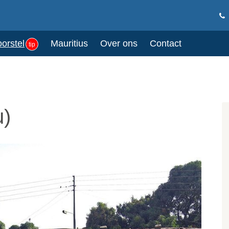
oorstel
Mauritius
Over ons
Contact
tip
u)