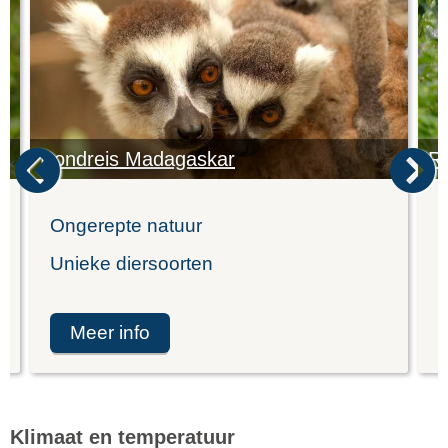
Rondreis Madagaskar
Ro
Ongerepte natuur
P
Unieke diersoorten
P
meer info
Klimaat en temperatuur