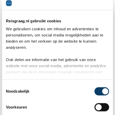
Aangesloten bij
Reisgraag.nl gebruikt cookies
We gebruiken cookies om inhoud en advertenties te
personaliseren, om social media mogelijkheden aan te
bieden en om het verkeer op de website te kunnen
9,8 in 569 reviews
analyseren.
Ook delen we informatie van het gebruik van onze
website met onze social media, advertentie en analytics
partners die deze informatie mogelijk combineren met
informatie die je reeds zelf met hen gedeeld hebt.
C
Noodzakelijk
o
n
Vliegtijd naar Madagaskar
s
Voorkeuren
e