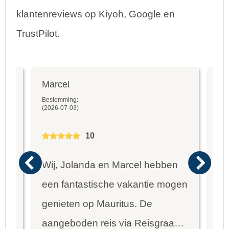
klantenreviews op Kiyoh, Google en
TrustPilot.
Marcel
Fr
Bestemming:
Bes
(2026-07-03)
(20
10
Wij, Jolanda en Marcel hebben
Wa
een fantastische vakantie mogen
va
genieten op Mauritus. De
To
ier
aangeboden reis via Reisgraag
be