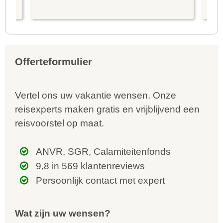
is prima uitgebalanceerd om alle
to
mooie dingen van het eiland te
re
kunnen ontdekken...
te
Offerteformulier
Vertel ons uw vakantie wensen. Onze
reisexperts maken gratis en vrijblijvend een
reisvoorstel op maat.
ANVR, SGR, Calamiteitenfonds
9,8 in 569 klantenreviews
Persoonlijk contact met expert
Wat zijn uw wensen?