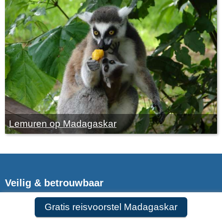
Lemuren op Madagaskar
Veilig & betrouwbaar
ANVR,SGR,SGRZ & CF
Gratis reisvoorstel Madagaskar
9,8 in 569 reviews