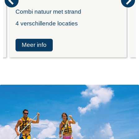
Combi natuur met strand
K
4 verschillende locaties
I
meer info