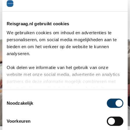
massage of een romantisch diner. Het hotel is
werkelijk op een prachtige locatie gelegen, met
daarbij een tropische tuin.
Reisgraag.nl gebruikt cookies
We gebruiken cookies om inhoud en advertenties te
personaliseren, om social media mogelijkheden aan te
bieden en om het verkeer op de website te kunnen
analyseren.
Ook delen we informatie van het gebruik van onze
website met onze social media, advertentie en analytics
partners die deze informatie mogelijk combineren met
informatie die je reeds zelf met hen gedeeld hebt.
C
Noodzakelijk
o
n
s
Voorkeuren
e