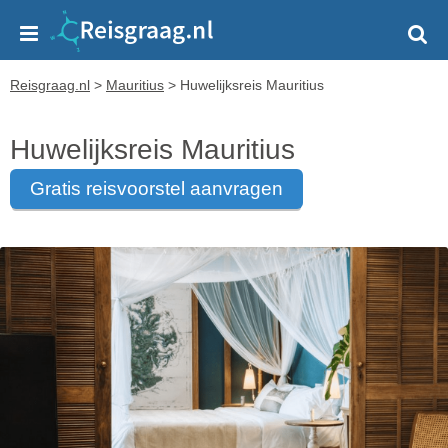
Reisgraag.nl
>
Mauritius
>
Huwelijksreis Mauritius
Huwelijksreis Mauritius
gratis reisvoorstel aanvragen