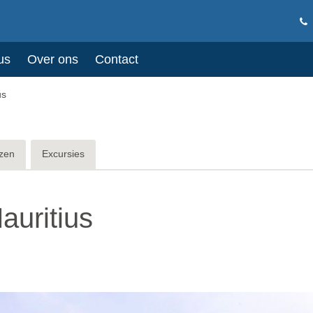
us
Over ons
Contact
us
zen
Excursies
auritius