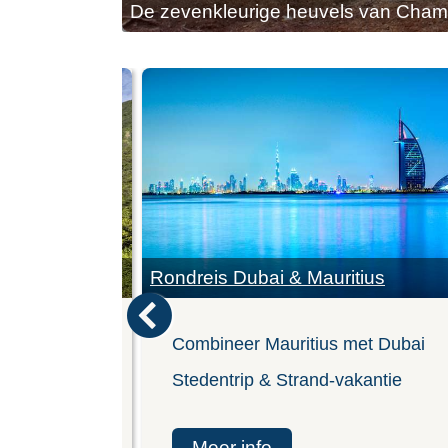
De zevenkleurige heuvels van Cham
ritius
Rondreis Dubai & Mauritius
rand
Combineer Mauritius met Dubai
Stedentrip & Strand-vakantie
meer info