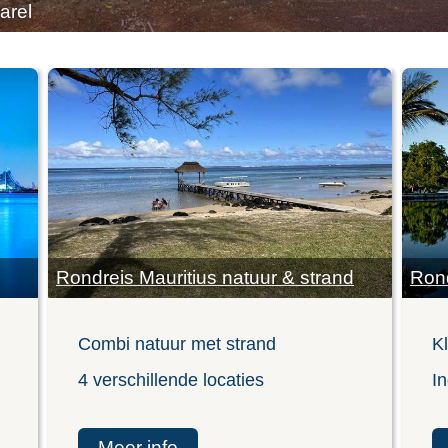
arel
Rondreis Mauritius natuur & strand
Rond
Combi natuur met strand
K
4 verschillende locaties
In
meer info