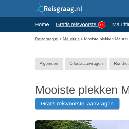
Home
Gratis reisvoorstel
Mauriti
tip
Reisgraag.nl
>
Mauritius
>
Mooiste plekken Mauriti
Algemeen
Offerte aanvragen
Rondrei
Mooiste plekken M
gratis reisvoorstel aanvragen