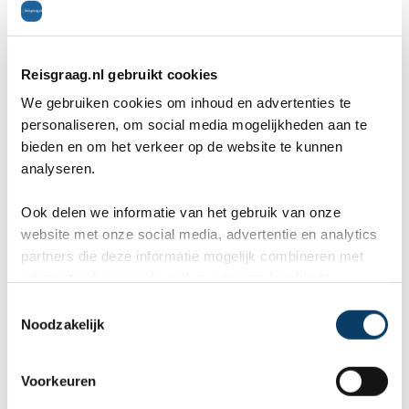
rondreis op maat.'
Reisgraag.nl gebruikt cookies
We gebruiken cookies om inhoud en advertenties te
personaliseren, om social media mogelijkheden aan te
Veranda Paul & Virginie 4*
bieden en om het verkeer op de website te kunnen
analyseren.
Veranda Paul & Virginie ligt direct aan een
Ook delen we informatie van het gebruik van onze
zandstrand en heeft comfortabele ruime kamers
website met onze social media, advertentie en analytics
partners die deze informatie mogelijk combineren met
met zicht op zee. Hier ben je aan het juiste adres
informatie die je reeds zelf met hen gedeeld hebt.
als je het ultieme vakantiegevoel wilt ervaren.
C
Noodzakelijk
o
Geniet van het heerlijke weer en zoek verkoeling
n
in een van de twee zwembaden of ontspan in het
s
Voorkeuren
e
wellnesscenter. Voor de sportievelingen zijn er