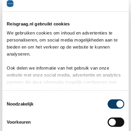
Reisgraag.nl gebruikt cookies
We gebruiken cookies om inhoud en advertenties te
personaliseren, om social media mogelijkheden aan te
bieden en om het verkeer op de website te kunnen
analyseren.
Ook delen we informatie van het gebruik van onze
website met onze social media, advertentie en analytics
partners die deze informatie mogelijk combineren met
informatie die je reeds zelf met hen gedeeld hebt.
C
Noodzakelijk
o
n
s
Voorkeuren
e