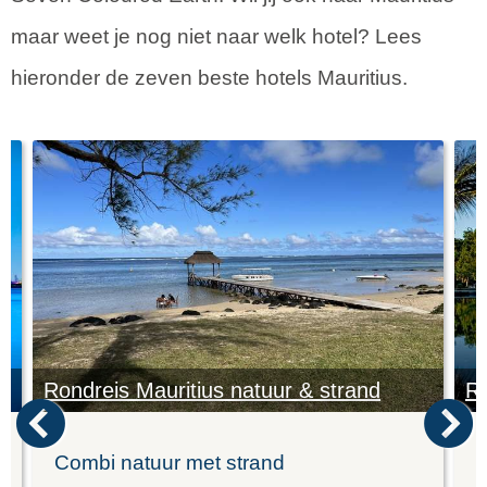
maar weet je nog niet naar welk hotel? Lees
hieronder de zeven beste hotels Mauritius.
Rondreis Mauritius natuur & strand
Ro
Combi natuur met strand
K