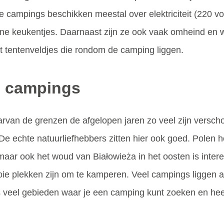
e campings beschikken meestal over elektriciteit (220 vo
leine keukentjes. Daarnaast zijn ze ook vaak omheind e
tentenveldjes die rondom de camping liggen.
e campings
rvan de grenzen de afgelopen jaren zo veel zijn verschov
De echte natuurliefhebbers zitten hier ook goed. Polen h
aar ook het woud van Białowieża in het oosten is interes
ie plekken zijn om te kamperen. Veel campings liggen aa
 veel gebieden waar je een camping kunt zoeken en heerl