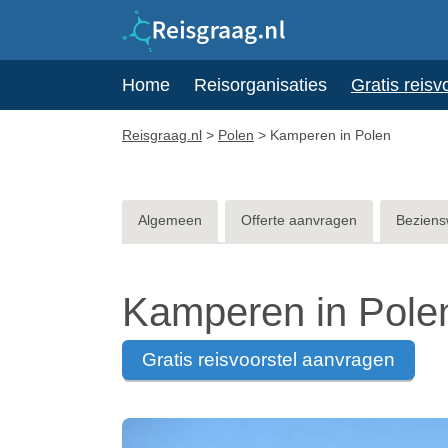
Home
Reisorganisaties
Gratis reisv
Reisgraag.nl
>
Polen
>
Kamperen in Polen
Algemeen
Offerte aanvragen
Beziens
Kamperen in Pole
gratis reisvoorstel aanvragen