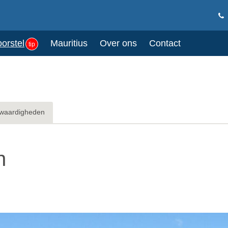
oorstel
Mauritius
Over ons
Contact
tip
waardigheden
n