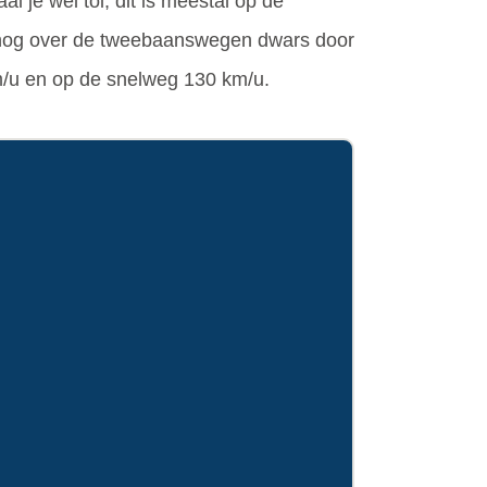
 je wel tol, dit is meestal op de
er nog over de tweebaanswegen dwars door
m/u en op de snelweg 130 km/u.