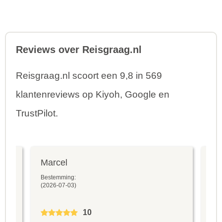
Reviews over Reisgraag.nl
Reisgraag.nl scoort een 9,8 in 569
klantenreviews op Kiyoh, Google en
TrustPilot.
Marcel
Fr
Bestemming:
Bes
(2026-07-03)
(20
10