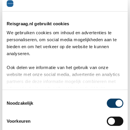
Reisvoorstel aanvragen
Reisgraag.nl gebruikt cookies
1. Hotel Gródek
We gebruiken cookies om inhoud en advertenties te
personaliseren, om social media mogelijkheden aan te
bieden en om het verkeer op de website te kunnen
Hotel Gródek vinden wij het meest luxueuze hotel
analyseren.
in Krakau, daarom staat in deze top 5 op de
Ook delen we informatie van het gebruik van onze
eerste plaats. Het is een vrij nieuw hotel
website met onze social media, advertentie en analytics
aangezien het pas sinds 2007 is geopend. Hotel
partners die deze informatie mogelijk combineren met
informatie die je reeds zelf met hen gedeeld hebt.
Gródek biedt moderne comfort in een historische
C
Noodzakelijk
setting. Dit 5-sterrenhotel is gelegen in het hart
o
n
van de middeleeuwse binnenstad. De Grote
s
Voorkeuren
e
Markt ligt op twee minuten loopafstand en ook de