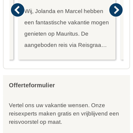
Wij, Jolanda en Marcel hebben
Wa
een fantastische vakantie mogen
va
genieten op Mauritus. De
To
ier
aangeboden reis via Reisgraag
be
is prima uitgebalanceerd om alle
to
mooie dingen van het eiland te
re
kunnen ontdekken...
te
Offerteformulier
Vertel ons uw vakantie wensen. Onze
reisexperts maken gratis en vrijblijvend een
reisvoorstel op maat.