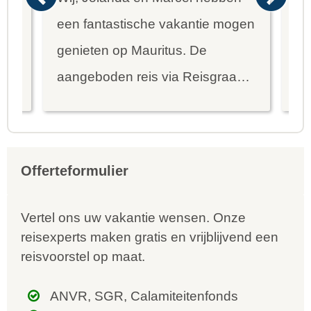
een fantastische vakantie mogen
va
genieten op Mauritus. De
To
ier
aangeboden reis via Reisgraag
be
is prima uitgebalanceerd om alle
to
mooie dingen van het eiland te
re
kunnen ontdekken...
te
Offerteformulier
Vertel ons uw vakantie wensen. Onze
reisexperts maken gratis en vrijblijvend een
reisvoorstel op maat.
ANVR, SGR, Calamiteitenfonds