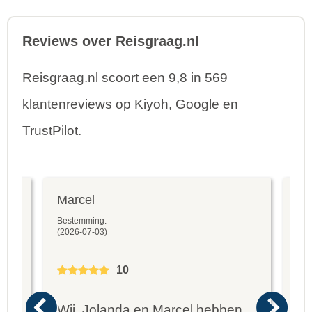
Reviews over Reisgraag.nl
Reisgraag.nl scoort een 9,8 in 569
klantenreviews op Kiyoh, Google en
TrustPilot.
Marcel
Fr
Bestemming:
Bes
(2026-07-03)
(20
10
Wij, Jolanda en Marcel hebben
Wa