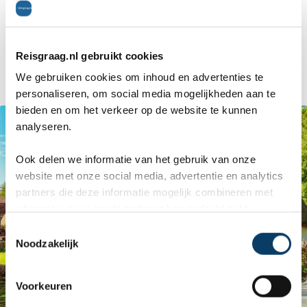
Populare Tradiţionale ‘ASTRA’ het grootste
openluchtmuseum in Roemenië en een van de
Reisgraag.nl gebruikt cookies
grootste in Centraal- en Oost-Europa.
We gebruiken cookies om inhoud en advertenties te
personaliseren, om social media mogelijkheden aan te
bieden en om het verkeer op de website te kunnen
analyseren.
Ook delen we informatie van het gebruik van onze
website met onze social media, advertentie en analytics
partners die deze informatie mogelijk combineren met
informatie die je reeds zelf met hen gedeeld hebt.
C
Noodzakelijk
o
n
s
Voorkeuren
e