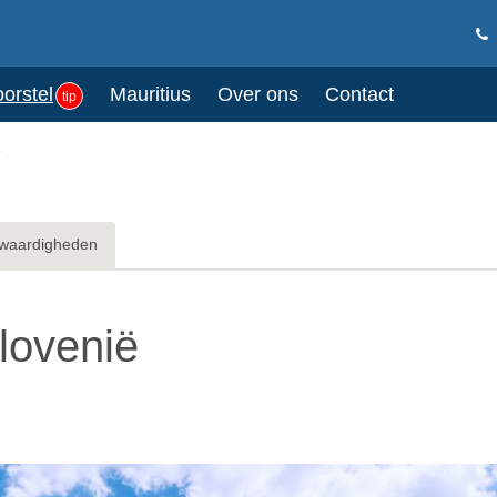
oorstel
Mauritius
Over ons
Contact
tip
ë
waardigheden
lovenië