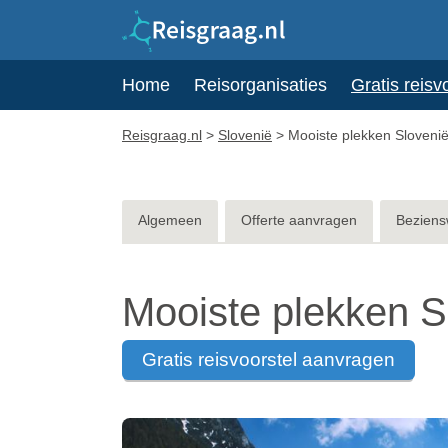
Home
Reisorganisaties
Gratis reisv
Reisgraag.nl
>
Slovenië
>
Mooiste plekken Sloveni
Algemeen
Offerte aanvragen
Beziens
Mooiste plekken S
gratis reisvoorstel aanvragen