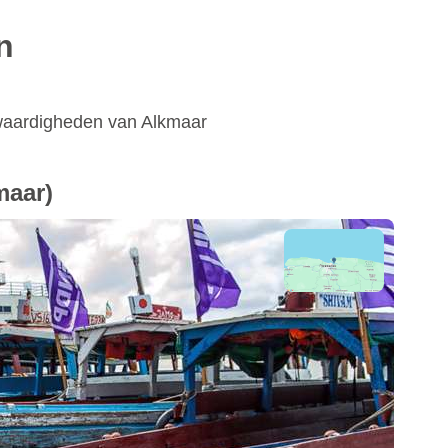
n
swaardigheden van Alkmaar
maar)