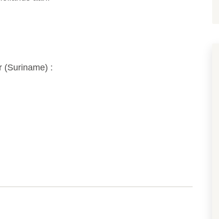
 (
Suriname
) :