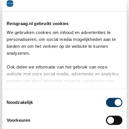
Reisgraag.nl gebruikt cookies
We gebruiken cookies om inhoud en advertenties te
personaliseren, om social media mogelijkheden aan te
bieden en om het verkeer op de website te kunnen
ANVR, SGR & Calamiteitenfonds
analyseren.
9,8 in 569 klantenreviews
Ook delen we informatie van het gebruik van onze
Veel kennis & ervaring
website met onze social media, advertentie en analytics
partners die deze informatie mogelijk combineren met
informatie die je reeds zelf met hen gedeeld hebt.
C
Reisvoorstel aanvragen
Noodzakelijk
o
n
s
Voorkeuren
e