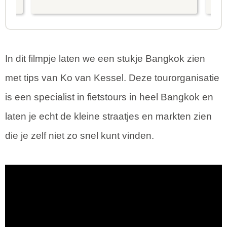
is prima uitgebalanceerd om alle
to
mooie dingen van het eiland te
re
kunnen ontdekken...
te
In dit filmpje laten we een stukje Bangkok zien
met tips van Ko van Kessel. Deze tourorganisatie
is een specialist in fietstours in heel Bangkok en
laten je echt de kleine straatjes en markten zien
die je zelf niet zo snel kunt vinden.