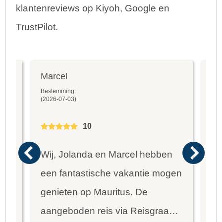
klantenreviews op Kiyoh, Google en
TrustPilot.
Marcel
Fr
Bestemming:
Bes
(2026-07-03)
(20
10
Wij, Jolanda en Marcel hebben
Wa
een fantastische vakantie mogen
va
genieten op Mauritus. De
To
ier
aangeboden reis via Reisgraag
be