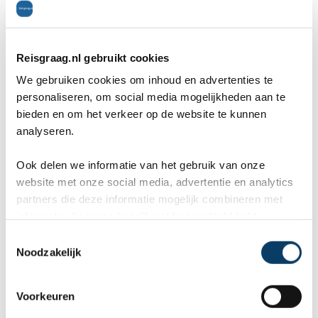
Wij, Jolanda en Marcel hebben
Wa
Reisgraag.nl gebruikt cookies
een fantastische vakantie mogen
va
We gebruiken cookies om inhoud en advertenties te
genieten op Mauritus. De
To
personaliseren, om social media mogelijkheden aan te
bieden en om het verkeer op de website te kunnen
ier
aangeboden reis via Reisgraag
be
analyseren.
is prima uitgebalanceerd om alle
to
Ook delen we informatie van het gebruik van onze
mooie dingen van het eiland te
re
website met onze social media, advertentie en analytics
kunnen ontdekken...
te
partners die deze informatie mogelijk combineren met
Offerteformulier
informatie die je reeds zelf met hen gedeeld hebt.
C
Noodzakelijk
o
Vertel ons uw vakantie wensen. Onze
n
reisexperts maken gratis en vrijblijvend een
s
Voorkeuren
reisvoorstel op maat.
e