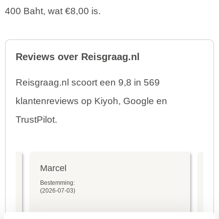
400 Baht, wat €8,00 is.
Reviews over Reisgraag.nl
Reisgraag.nl scoort een 9,8 in 569
klantenreviews op Kiyoh, Google en
TrustPilot.
Marcel
Fr
Bestemming:
Bes
(2026-07-03)
(20
10