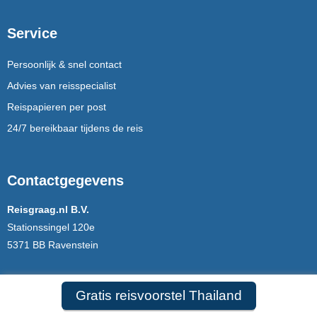
Service
Persoonlijk & snel contact
Advies van reisspecialist
Reispapieren per post
24/7 bereikbaar tijdens de reis
Contactgegevens
Reisgraag.nl B.V.
Stationssingel 120e
5371 BB Ravenstein
Open:
ma-vrij 8.30 - 17.00
Gratis reisvoorstel Thailand
Tel:
0486-412199