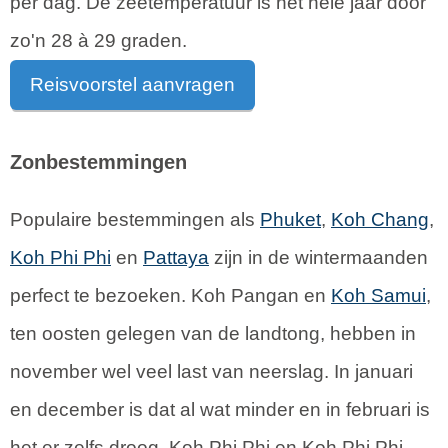
per dag. De zeetemperatuur is het hele jaar door
zo'n 28 à 29 graden.
Reisvoorstel aanvragen
Zonbestemmingen
Populaire bestemmingen als
Phuket
,
Koh Chang
,
Koh Phi Phi
en
Pattaya
zijn in de wintermaanden
perfect te bezoeken. Koh Pangan en
Koh Samui
,
ten oosten gelegen van de landtong, hebben in
november wel veel last van neerslag. In januari
en december is dat al wat minder en in februari is
het er zelfs droog. Koh Phi Phi en Koh Phi Phi