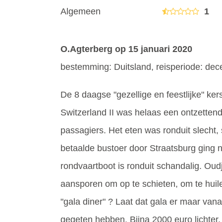
Algemeen
1
O.Agterberg
op 15 januari 2020
bestemming: Duitsland, reisperiode: de
De 8 daagse "gezellige en feestlijke" ker
Switzerland II was helaas een ontzetten
passagiers. Het eten was ronduit slecht,
betaalde bustoer door Straatsburg ging ni
rondvaartboot is ronduit schandalig. Oudj
aansporen om op te schieten, om te huilen
"gala diner" ? Laat dat gala er maar vana
gegeten hebben. Bijna 2000 euro lichter, v