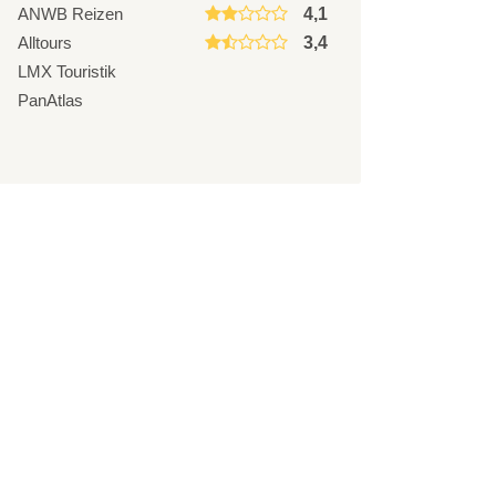
ANWB Reizen
4,1
Alltours
3,4
LMX Touristik
PanAtlas