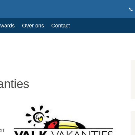
Awards
Over ons
Contact
anties
en