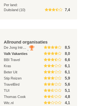
Per land:
Duitsland (10)
7,4
Allround organisaties
De Jong Intra Vakanties
8,5
Valk Vakanties
8,0
BBI Travel
6,6
Kras
6,1
Beter Uit
6,1
Stip Reizen
5,9
TravelBird
5,6
TUI
5,1
Thomas Cook
4,8
Wtc.nl
4,1