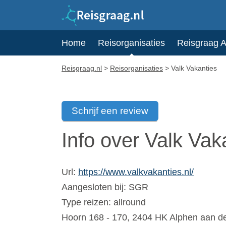
Home
Reisorganisaties
Reisgraag 
Reisgraag.nl
>
Reisorganisaties
>
Valk Vakanties
Schrijf een review
Info over Valk Vak
Url:
https://www.valkvakanties.nl/
Aangesloten bij:
SGR
Type reizen: allround
Hoorn 168 - 170
,
2404 HK
Alphen aan d