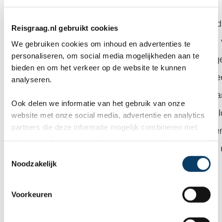
Je boekt een panoramatrein voor de Glacer Express, di
Reisgraag.nl gebruikt cookies
je niet, ter compensatie een ander treinritje, op de dag
We gebruiken cookies om inhoud en advertenties te
personaliseren, om social media mogelijkheden aan te
Glacer Express denk je dan een andere wagon te krijg
bieden en om het verkeer op de website te kunnen
je krijgt een stoptrein met tientallen stops en ook nog 
analyseren.
overstappen, we hadden de Glacier Express ons iets 
Ook delen we informatie van het gebruik van onze
voorgesteld, voordat we weggingen hier al over gemail
website met onze social media, advertentie en analytics
partners die deze informatie mogelijk combineren met
ook na deze week div mailtjes, maar echt compensere
informatie die je reeds zelf met hen gedeeld hebt.
dat doet deze organisatie ziet, of terwijl zoek het maar u
C
Noodzakelijk
o
Algemeen
1
n
s
Voorkeuren
e
Jeroen
op 20 februari 2026
n