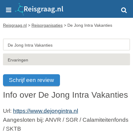
Reisgraag.nl
>
Reisorganisaties
>
De Jong Intra Vakanties
De Jong Intra Vakanties
Ervaringen
Schrijf een review
Info over De Jong Intra Vakanties
Url:
https://www.dejongintra.nl
Aangesloten bij:
ANVR
/
SGR
/
Calamiteitenfonds
/
SKTB