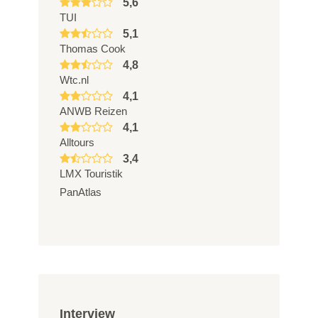
5,6
TUI
5,1
Thomas Cook
4,8
Wtc.nl
4,1
ANWB Reizen
4,1
Alltours
3,4
LMX Touristik
PanAtlas
Interview