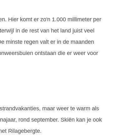
en. Hier komt er zo'n 1.000 millimeter per
wijl in de rest van het land juist veel
 De minste regen valt er in de maanden
e onweersbuien ontstaan die er weer voor
n strandvakanties, maar weer te warm als
t najaar, rond september. Skiën kan je ook
het Rilagebergte.