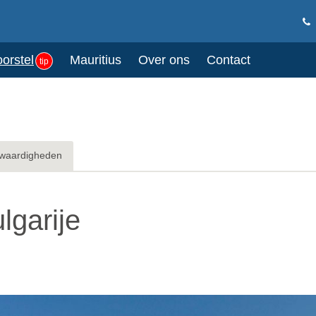
oorstel
Mauritius
Over ons
Contact
tip
waardigheden
lgarije