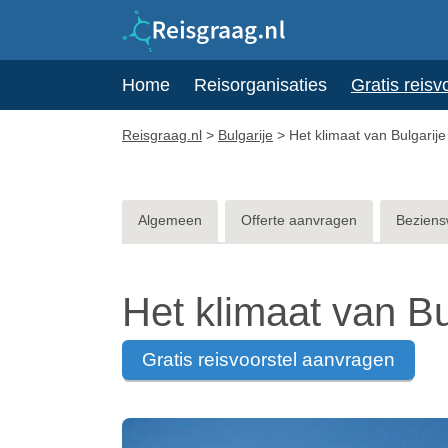
Home
Reisorganisaties
Gratis reisv
Reisgraag.nl
>
Bulgarije
>
Het klimaat van Bulgarije
Algemeen
Offerte aanvragen
Beziens
Het klimaat van Bu
gratis reisvoorstel aanvragen