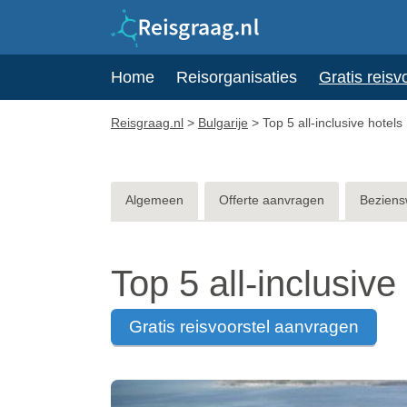
Home
Reisorganisaties
Gratis reisv
Reisgraag.nl
>
Bulgarije
>
Top 5 all-inclusive hotels
Algemeen
Offerte aanvragen
Beziens
Top 5 all-inclusive
gratis reisvoorstel aanvragen