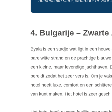
authentieke sfeer, waardoor er voor ie
4. Bulgarije – Zwart
Byala is een stadje wat ligt in een heuve
parelwitte strand en de prachtige blauwe
een kleine, maar levendige jachthaven. D
bereidt zodat het zeer vers is. Om je va
hotel heeft luxe, comfort en een schitter
van kunt maken. Het hotel is zeer gesch
Het hotel heeft diverse faciliteiten waar