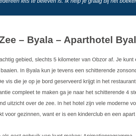
dereen iets te beleven is. Ik help je graag bij het boeken, 
e Zee – Byala – Aparthotel By
lachtig gebied, slechts 5 kilometer van Obzor af. Je kunt
 baaien. In Byala kun je tevens een schitterende zonsond
e vis die je op je bord geserveerd krijgt in het restaura
kantie compleet te maken ga je naar het schitterende 4 s
end uitzicht over de zee. In het hotel zijn vele moderne 
ikt voor gezinnen, want er is een kinderclub en een apa
 je als gast gebruik van kunt maken; Animatieprogramma –