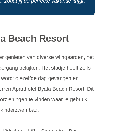
zodat jij de perfecte vakantie krijgt.'
ala Beach Resort
 er genieten van diverse wijngaarden, het
ergang bekijken. Het stadje heeft zelfs
nt wordt diezelfde dag gevangen en
terren Aparthotel Byala Beach Resort. Dit
voorzieningen te vinden waar je gebruik
rt kinderzwembad.
 Kidsclub – Lift – Speeltuin – Bar –