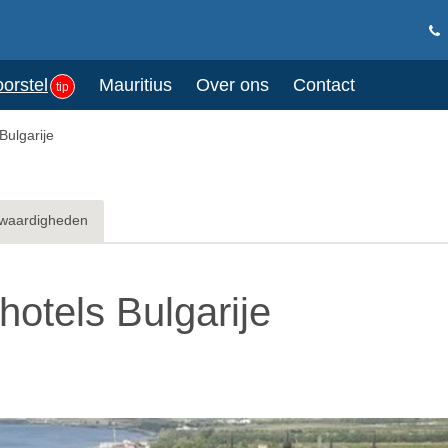
oorstel
Mauritius
Over ons
Contact
tip
 Bulgarije
waardigheden
 hotels Bulgarije