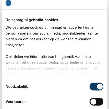
ier
aangeboden reis via Reisgraag
be
is prima uitgebalanceerd om alle
to
Reisgraag.nl gebruikt cookies
mooie dingen van het eiland te
re
We gebruiken cookies om inhoud en advertenties te
personaliseren, om social media mogelijkheden aan te
kunnen ontdekken...
te
bieden en om het verkeer op de website te kunnen
Offerteformulier
analyseren.
Ook delen we informatie van het gebruik van onze
Vertel ons uw vakantie wensen. Onze
website met onze social media, advertentie en analytics
reisexperts maken gratis en vrijblijvend een
partners die deze informatie mogelijk combineren met
reisvoorstel op maat.
informatie die je reeds zelf met hen gedeeld hebt.
C
ANVR, SGR, Calamiteitenfonds
Noodzakelijk
o
9,8 in 569 klantenreviews
n
Persoonlijk contact met expert
s
Voorkeuren
e