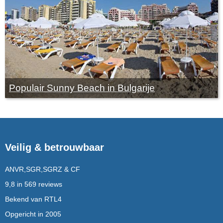
Populair Sunny Beach in Bulgarije
Veilig & betrouwbaar
ANVR,SGR,SGRZ & CF
9,8 in 569 reviews
Bekend van RTL4
Opgericht in 2005