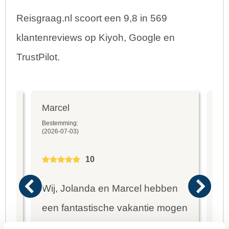
Reisgraag.nl scoort een 9,8 in 569
klantenreviews op Kiyoh, Google en
TrustPilot.
Marcel
Fr
Bestemming:
Bes
(2026-07-03)
(20
10
Wij, Jolanda en Marcel hebben
Wa
een fantastische vakantie mogen
va
genieten op Mauritus. De
To