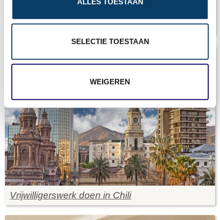
ALLES TOESTAAN
n
Chili: Wist je dat?
SELECTIE TOESTAAN
WEIGEREN
Vrijwilligerswerk doen in Chili