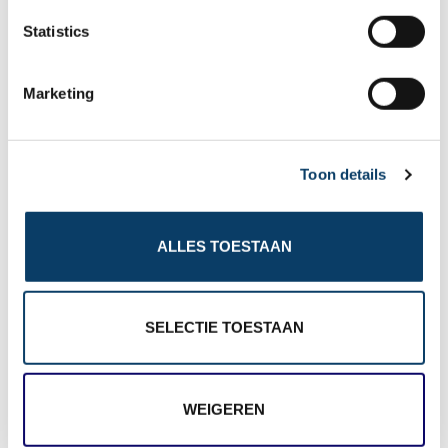
n
Gratis reisvoorstel
t
Statistics
S
e
* = verplicht.
Privacy beleid
is van toepassing
Marketing
l
e
c
Toon details
t
1 bezoeker beoordeelde dit artikel gemiddeld met een
i
o
9,0
ALLES TOESTAAN
n
Deel dit artikel
SELECTIE TOESTAAN
WEIGEREN