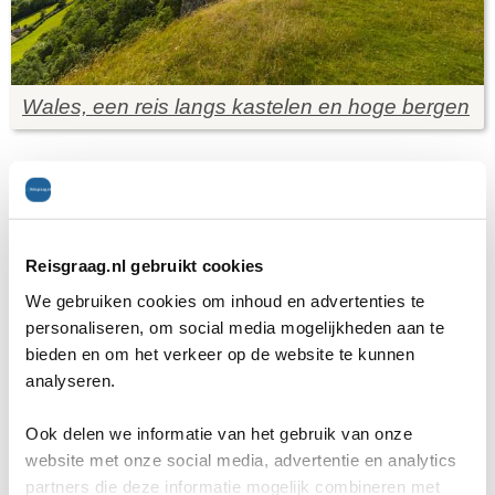
Wales, een reis langs kastelen en hoge bergen
Offerteformulier
Reisgraag.nl gebruikt cookies
Vertel ons uw vakantie wensen. Onze
We gebruiken cookies om inhoud en advertenties te
reisexperts maken gratis en vrijblijvend een
personaliseren, om social media mogelijkheden aan te
reisvoorstel op maat.
bieden en om het verkeer op de website te kunnen
analyseren.
ANVR, SGR, Calamiteitenfonds
9,8 in 569 klantenreviews
Ook delen we informatie van het gebruik van onze
website met onze social media, advertentie en analytics
Persoonlijk contact met expert
partners die deze informatie mogelijk combineren met