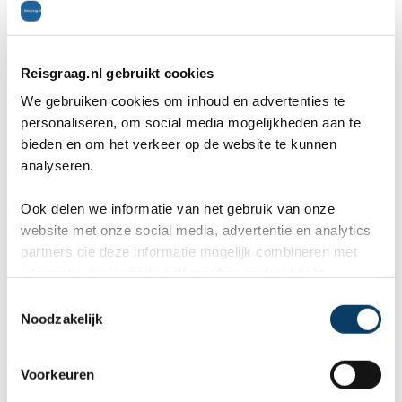
Reisgraag.nl gebruikt cookies
We gebruiken cookies om inhoud en advertenties te
Het eten in Lapland is heel anders dan in
personaliseren, om social media mogelijkheden aan te
Nederland. We kregen de eerste dag
bieden en om het verkeer op de website te kunnen
analyseren.
rendierpasta mee. Ik ben een erg moeilijke eter
helaas en de rendierpasta was niet echt mijn
Ook delen we informatie van het gebruik van onze
website met onze social media, advertentie en analytics
ding. Tussen de excursies kreeg je ook te eten.
partners die deze informatie mogelijk combineren met
Met de huskyexcursie was dit rendiervlees met
informatie die je reeds zelf met hen gedeeld hebt.
C
aardappelen, wat wel erg lekker was. Hiernaast
Noodzakelijk
o
kregen we ook een elandhamburger en konden
n
s
Voorkeuren
we zelf worstjes braden. Brood is moeilijk te
e