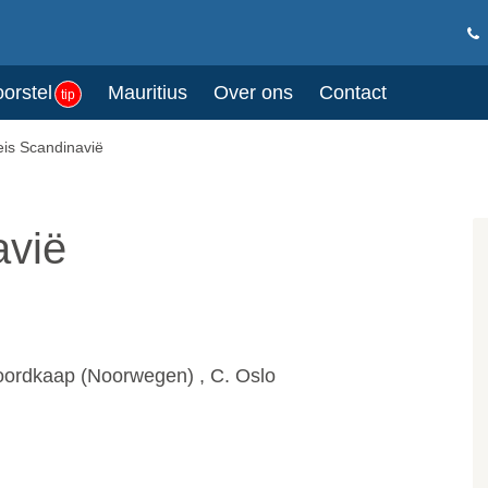
oorstel
Mauritius
Over ons
Contact
tip
is Scandinavië
avië
Noordkaap (Noorwegen) , C. Oslo