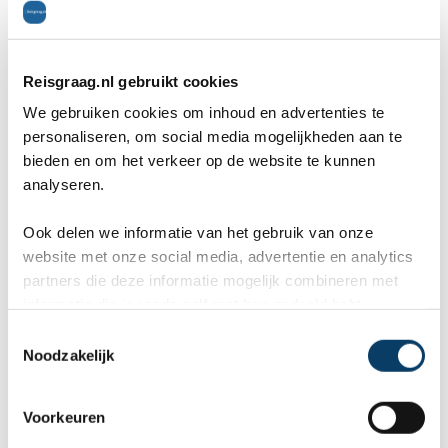
zodra we van boord kunnen staan we klaar bij de
uitgang want er staat een druk programma op de
Reisgraag.nl gebruikt cookies
planning. Aangezien het schip hier twee dagen
We gebruiken cookies om inhoud en advertenties te
personaliseren, om social media mogelijkheden aan te
blijft, kunnen wij de nacht doorbrengen in een
bieden en om het verkeer op de website te kunnen
tentenkamp in de woestijn. Maar voordat we daar
analyseren.
zijn gaan we eerst naar de Grande Mosque in de
Ook delen we informatie van het gebruik van onze
website met onze social media, advertentie en analytics
hoofdstad van Oman, Muscat. In de moskee ligt
partners die deze informatie mogelijk combineren met
het duurste handgemaakte tapijt ter wereld,
informatie die je reeds zelf met hen gedeeld hebt.
afkomstig uit Iran, bestaande uit 28 kleuren wat
C
Noodzakelijk
o
erg bijzonder is. Dit tapijt ligt door de hele moskee
n
s
maar bezoekers moeten op een blauw kleed
Voorkeuren
e