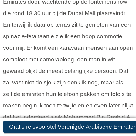
Emirates door, wachtende op de fonteinenshow
die rond 18.30 uur bij de Dubai Mall plaatsvindt.
En terwijl ik daar op terras zit te genieten van een
spinazie-feta taartje zie ik een hoop commotie
voor mij. Er komt een karavaan mensen aanlopen
compleet met cameraploeg, een man in wit
gewaad blijkt de meest belangrijke persoon. Dat
zal vast niet de sjeik zijn denk ik nog, maar als
zelf de emiraten hun telefoon pakken om foto's te
maken begin ik toch te twijfelen en even later blijkt
dat het inderdaad sjeik Mohammed Bin Rashid Al
Gratis reisvoorstel Verenigde Arabische Emirate
Gratis reisvoorstel aanvragen
Maktoum van Dubai te zijn. Na de korte