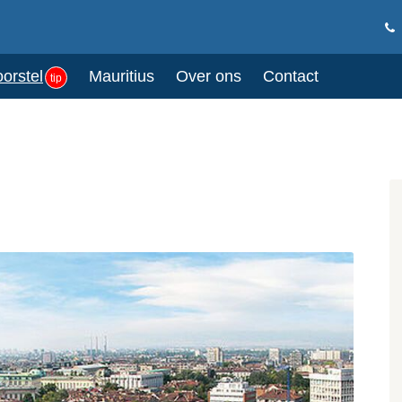
oorstel
Mauritius
Over ons
Contact
tip