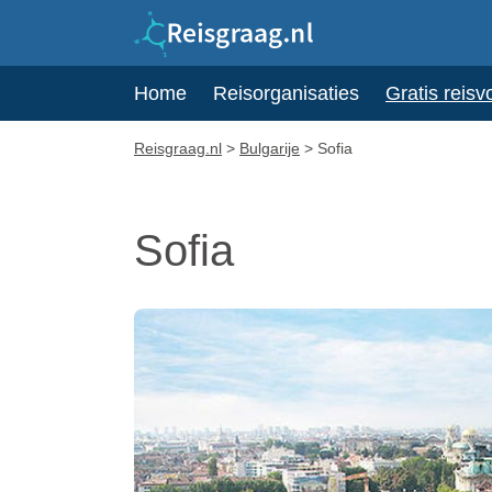
Home
Reisorganisaties
Gratis reisv
Reisgraag.nl
>
Bulgarije
>
Sofia
Sofia