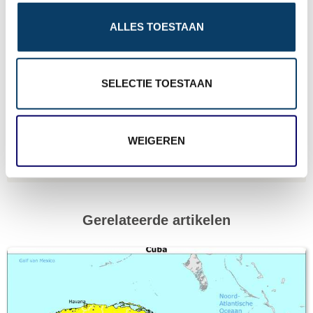
o
ALLES TOESTAAN
n
4 bezoekers beoordeelden dit artikel gemiddeld met een
8,5
SELECTIE TOESTAAN
Deel dit artikel
WEIGEREN
Gerelateerde artikelen