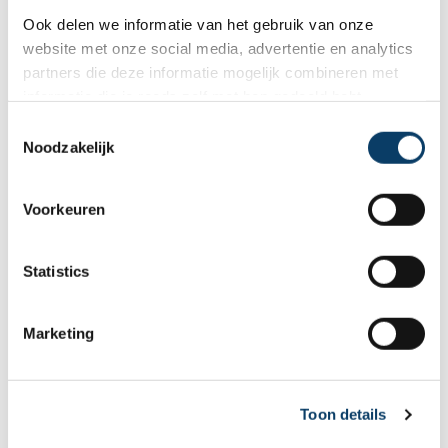
Ook delen we informatie van het gebruik van onze
Naam *
website met onze social media, advertentie en analytics
partners die deze informatie mogelijk combineren met
informatie die je reeds zelf met hen gedeeld hebt.
E-mailadres *
C
Noodzakelijk
o
n
s
Voorkeuren
e
Telefoon *
n
t
Statistics
S
e
Gratis reisvoorstel
Marketing
l
e
* = verplicht.
Privacy beleid
is van toepassing
c
Toon details
t
i