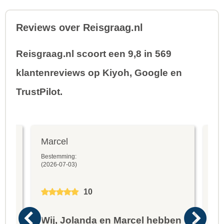
Reviews over Reisgraag.nl
Reisgraag.nl scoort een 9,8 in 569
klantenreviews op Kiyoh, Google en
TrustPilot.
Marcel
Fr
Bestemming:
Bes
(2026-07-03)
(20
10
Wij, Jolanda en Marcel hebben
Wa