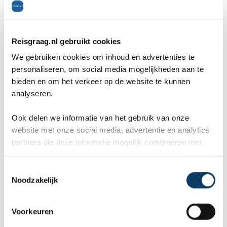
Reisvoorstel aanvragen
Reisgraag.nl gebruikt cookies
We gebruiken cookies om inhoud en advertenties te
personaliseren, om social media mogelijkheden aan te
bieden en om het verkeer op de website te kunnen
Around Borholm
analyseren.
is de tiende route en ook de kortste van
Ook delen we informatie van het gebruik van onze
website met onze social media, advertentie en analytics
allemaal. De route is namelijk maar 105 km
partners die deze informatie mogelijk combineren met
lang. De route eindigt waar deze begonnen is
informatie die je reeds zelf met hen gedeeld hebt.
C
want je fietst een rondje. De route is erg leuk
Noodzakelijk
o
om te fietsen en voert je langs allerlei
n
s
verschillende plaatsjes op het eiland.
Voorkeuren
e