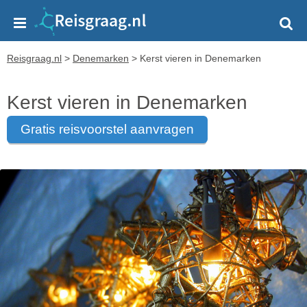
Reisgraag.nl
>
Denemarken
>
Kerst vieren in Denemarken
Kerst vieren in Denemarken
gratis reisvoorstel aanvragen