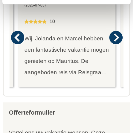
Bestemming:
Bes
(2026-07-03)
(20
10
Wij, Jolanda en Marcel hebben
Wa
een fantastische vakantie mogen
va
genieten op Mauritus. De
To
ier
aangeboden reis via Reisgraag
be
is prima uitgebalanceerd om alle
to
mooie dingen van het eiland te
re
kunnen ontdekken...
te
Offerteformulier
Vertel ons uw vakantie wensen. Onze