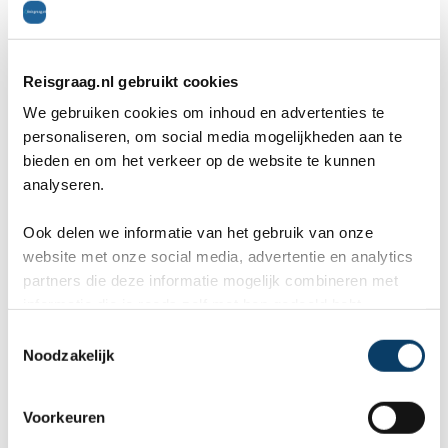
Aangesloten bij
Reisgraag.nl gebruikt cookies
We gebruiken cookies om inhoud en advertenties te
personaliseren, om social media mogelijkheden aan te
bieden en om het verkeer op de website te kunnen
analyseren.
9,8 in 569 reviews
Ook delen we informatie van het gebruik van onze
website met onze social media, advertentie en analytics
partners die deze informatie mogelijk combineren met
informatie die je reeds zelf met hen gedeeld hebt.
C
Noodzakelijk
o
n
s
Voorkeuren
e
Onderzoek: Kerstmuziek is de grootste