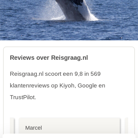
Reviews over Reisgraag.nl
Reisgraag.nl scoort een 9,8 in 569
klantenreviews op Kiyoh, Google en
TrustPilot.
Marcel
Fr
Bestemming:
Bes