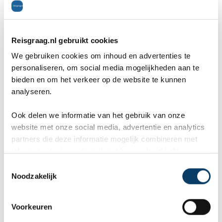
(2026-07-03)
(20
10
Reisgraag.nl gebruikt cookies
We gebruiken cookies om inhoud en advertenties te
Wij, Jolanda en Marcel hebben
Wa
personaliseren, om social media mogelijkheden aan te
bieden en om het verkeer op de website te kunnen
een fantastische vakantie mogen
va
analyseren.
genieten op Mauritus. De
To
Ook delen we informatie van het gebruik van onze
ier
aangeboden reis via Reisgraag
be
website met onze social media, advertentie en analytics
is prima uitgebalanceerd om alle
to
partners die deze informatie mogelijk combineren met
informatie die je reeds zelf met hen gedeeld hebt.
mooie dingen van het eiland te
re
C
kunnen ontdekken...
te
Noodzakelijk
o
Los Haitises: Dolfijnen en mangrove
n
s
Voorkeuren
Dit is een nationaal park die je vanuit Samana
e