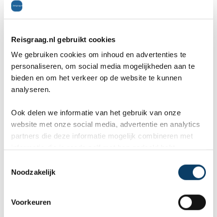
herenhuis, dat op zichzelf al een rijke geschiedenis
kent. In het museum kun je heerlijk ronddwalen en de
grote collectie fossielen en dinosaurusresten
Reisgraag.nl gebruikt cookies
We gebruiken cookies om inhoud en advertenties te
bewonderen. Je kunt er ook voor kiezen om het
personaliseren, om social media mogelijkheden aan te
museum met een gids te ontdekken. Rondleidingen
bieden en om het verkeer op de website te kunnen
analyseren.
worden in het Engels en in het Spaans gehouden.
Ook delen we informatie van het gebruik van onze
Parque Central
(Puerto Plata)
website met onze social media, advertentie en analytics
partners die deze informatie mogelijk combineren met
informatie die je reeds zelf met hen gedeeld hebt.
C
Noodzakelijk
o
n
s
Voorkeuren
e