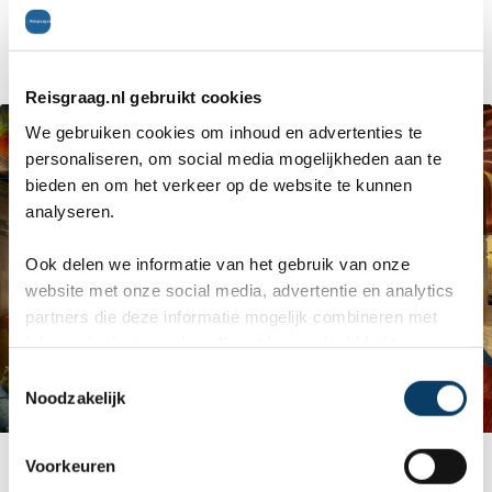
genieten van de zon.
Reisgraag.nl gebruikt cookies
We gebruiken cookies om inhoud en advertenties te
personaliseren, om social media mogelijkheden aan te
bieden en om het verkeer op de website te kunnen
analyseren.
Ook delen we informatie van het gebruik van onze
website met onze social media, advertentie en analytics
partners die deze informatie mogelijk combineren met
informatie die je reeds zelf met hen gedeeld hebt.
C
Noodzakelijk
o
n
s
Voorkeuren
e
Offerteformulier