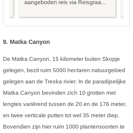
ier
aangeboden reis via Reisgraag
be
is prima uitgebalanceerd om alle
to
mooie dingen van het eiland te
re
kunnen ontdekken...
te
9. Matka Canyon
De Matka Canyon, 15 kilometer buiten Skopje
gelegen, bezit ruim 5000 hectaren natuurgebied
gelegen aan de Treska rivier. In de paradijselijke
Matka Canyon bevinden zich 10 grotten met
lengtes variërend tussen de 20 en de 176 meter,
en twee verticale putten tot wel 35 meter diep.
Bovendien zijn hier ruim 1000 plantensoorten te