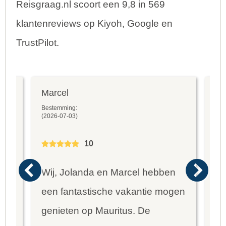
Reisgraag.nl scoort een 9,8 in 569
klantenreviews op Kiyoh, Google en
TrustPilot.
Marcel
Fr
Bestemming:
Bes
(2026-07-03)
(20
10
Wij, Jolanda en Marcel hebben
Wa
een fantastische vakantie mogen
va
genieten op Mauritus. De
To