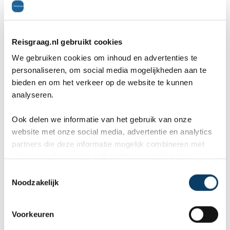
9,8 in 569 reviews
Reisgraag.nl gebruikt cookies
We gebruiken cookies om inhoud en advertenties te
personaliseren, om social media mogelijkheden aan te
bieden en om het verkeer op de website te kunnen
analyseren.
Ook delen we informatie van het gebruik van onze
website met onze social media, advertentie en analytics
8. Musea
partners die deze informatie mogelijk combineren met
informatie die je reeds zelf met hen gedeeld hebt.
In Skopje zijn een aantal zeer interessante
C
Noodzakelijk
o
musea te bezoeken, waaronder het Macedonisch
n
s
museum en de National Art Gallery, beiden
Voorkeuren
e
gelegen bij de Oude Bazaar. De National Art