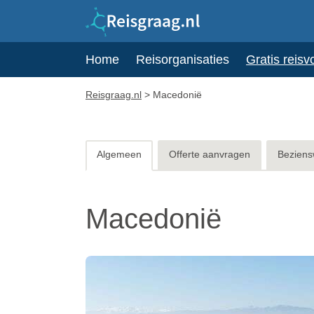
Home
Reisorganisaties
Gratis reisv
Reisgraag.nl
>
Macedonië
Algemeen
Offerte aanvragen
Beziens
Macedonië