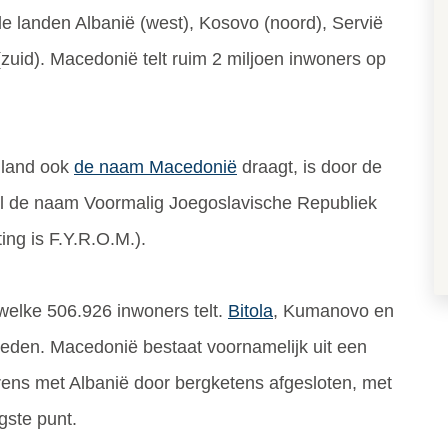
de landen Albanië (west), Kosovo (noord), Servië
(zuid). Macedonië telt ruim 2 miljoen inwoners op
nland ook
de naam Macedonië
draagt, is door de
l de naam Voormalig Joegoslavische Republiek
ng is F.Y.R.O.M.).
 welke 506.926 inwoners telt.
Bitola
, Kumanovo en
steden. Macedonië bestaat voornamelijk uit een
ens met Albanië door bergketens afgesloten, met
ste punt.