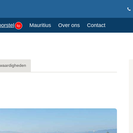
oorstel
Mauritius
Over ons
Contact
tip
waardigheden