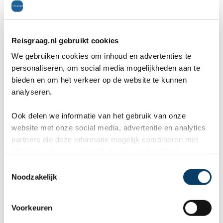
We werden om 6 uur 's ochtends gewekt door de
Reisgraag.nl gebruikt cookies
Masai en aten we wat. Om 7 vertrokken we om
We gebruiken cookies om inhoud en advertenties te
personaliseren, om social media mogelijkheden aan te
heel veel kilometers te gaan maken over een
bieden en om het verkeer op de website te kunnen
analyseren.
hobbelweg. We hebben veel Masai stammen
gezien die op weg waren met hun vee. De rotzooi
Ook delen we informatie van het gebruik van onze
website met onze social media, advertentie en analytics
komt hier weer terug zoals langs de weg en in de
partners die deze informatie mogelijk combineren met
plaatsjes. Je staat er steeds weer van te kijken
informatie die je reeds zelf met hen gedeeld hebt.
C
hoeveel kilometer door de zinderende hitte de
Noodzakelijk
o
vrouwen moeten lopen om aan water te komen.
n
s
Uiteindelijk kwamen bij onze volgende lodge aan
Voorkeuren
e