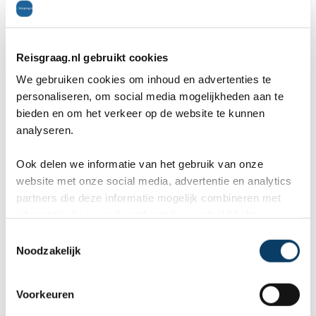
van Klaagmuur tot Via Dolorosa. Ook voor mensen
zonder christelijke achtergrond. Het Israelmuseum is
Reisgraag.nl gebruikt cookies
prachtig en de hele sfeer is gewoon indrukwekkend.
We gebruiken cookies om inhoud en advertenties te
Je moet wel tegen een beetje wapenvertoon kunnen,
personaliseren, om social media mogelijkheden aan te
bieden en om het verkeer op de website te kunnen
maar dat went snel. Op ons maakte Yad Vashem de
analyseren.
meeste indruk. Door een bezoek aan dit land zijn wij
Ook delen we informatie van het gebruik van onze
toch anders tegen de problematiek aan gaan kijken.
website met onze social media, advertentie en analytics
Meer begrip gekregen voor het Israëlische volk.
partners die deze informatie mogelijk combineren met
informatie die je reeds zelf met hen gedeeld hebt.
Algemeen
8
C
Noodzakelijk
o
Cultuur
9
n
Restaurants
8
s
Voorkeuren
e
Bezienswaardigheden
9