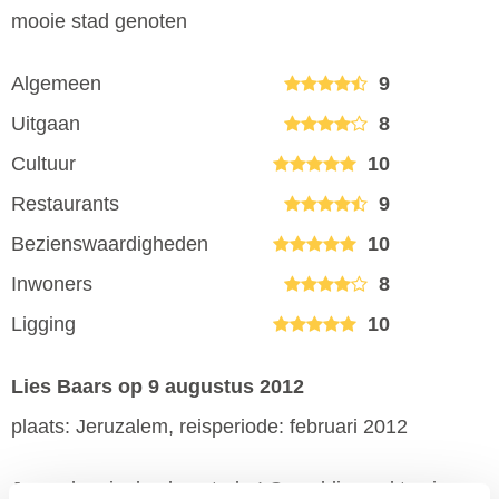
mooie stad genoten
Algemeen
9
Uitgaan
8
Cultuur
10
Restaurants
9
Bezienswaardigheden
10
Inwoners
8
Ligging
10
Lies Baars
op 9 augustus 2012
plaats: Jeruzalem, reisperiode: februari 2012
Jeruzalem is de place-to-be! Geweldig veel te zien