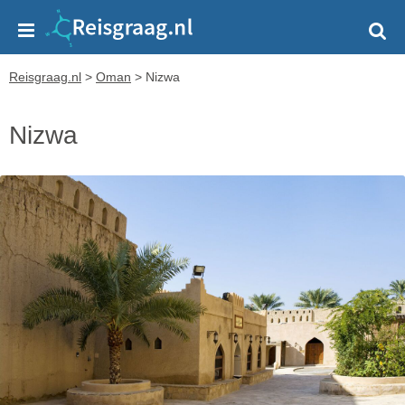
Reisgraag.nl
>
Oman
>
Nizwa
Nizwa