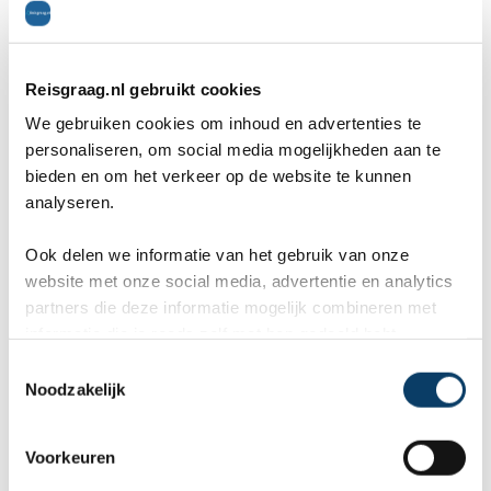
Vertel ons uw vakantie wensen. Onze
reisexperts maken gratis en vrijblijvend een
Reisgraag.nl gebruikt cookies
reisvoorstel op maat.
We gebruiken cookies om inhoud en advertenties te
personaliseren, om social media mogelijkheden aan te
bieden en om het verkeer op de website te kunnen
ANVR, SGR, Calamiteitenfonds
analyseren.
9,8 in 569 klantenreviews
Persoonlijk contact met expert
Ook delen we informatie van het gebruik van onze
website met onze social media, advertentie en analytics
partners die deze informatie mogelijk combineren met
Wat zijn uw wensen?
informatie die je reeds zelf met hen gedeeld hebt.
C
Noodzakelijk
o
n
s
Voorkeuren
Uw gegevens
e